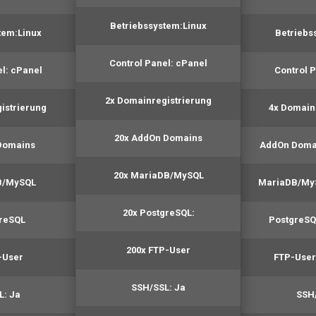
Betriebssystem:
Linux
tem:
Linux
Betriebs
Control Panel:
cPanel
l:
cPanel
Control P
2x Domainregistrierung
istrierung
4x Domain
20x AddOn Domains
Domains
AddOn Doma
20x MariaDB/MySQL
B/MySQL
MariaDB/My
20x PostgreSQL:
greSQL
PostgreSQ
200x FTP-User
-User
FTP-User
SSH/SSL:
Ja
L:
Ja
SSH