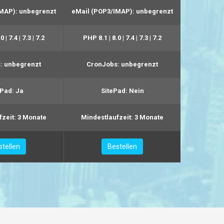
MAP):
unbegrenzt
eMail (POP3/IMAP):
unbegrenzt
0 | 7.4 | 7.3 | 7.2
PHP
8.1 | 8.0 | 7.4 | 7.3 | 7.2
:
unbegrenzt
CronJobs:
unbegrenzt
ePad:
Ja
SitePad:
Nein
zeit:
3 Monate
Mindestlaufzeit:
3 Monate
stellen
Bestellen