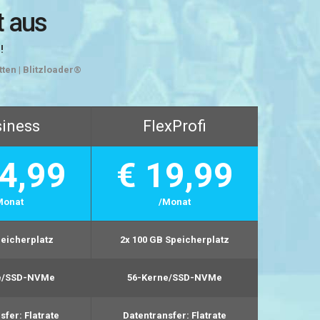
t aus
!
ten | Blitzloader®
iness
FlexProfi
4,99
€ 19,99
Monat
/Monat
eicherplatz
2x 100 GB
Speicherplatz
e/SSD-NVMe
56-Kerne/SSD-NVMe
sfer:
Flatrate
Datentransfer:
Flatrate