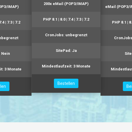
200x eMail (POP3/IMAP)
POP3/IMAP)
eMail (POP3/I
PHP
8.1 | 8.0 | 7.4 | 7.3 | 7.2
7.4 | 7.3 | 7.2
PHP
8.1 | 8.
CronJobs:
unbegrenzt
nbegrenzt
CronJobs
SitePad:
Ja
:
Nein
Sit
Mindestlaufzeit:
3 Monate
t:
3 Monate
Mindestlauf
Bestellen
llen
Be