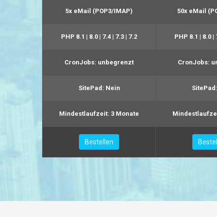
5x eMail (POP3/IMAP)
50x eMail (
PHP
8.1 | 8.0 | 7.4 | 7.3 | 7.2
PHP
8.1 | 8.0 | 
CronJobs:
unbegrenzt
CronJobs:
u
SitePad:
Nein
SitePad
Mindestlaufzeit:
3 Monate
Mindestlaufzei
Bestellen
Beste