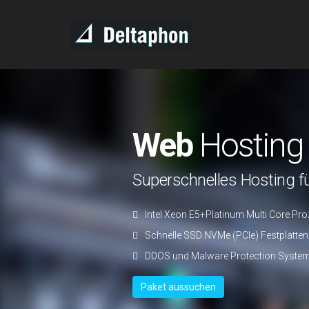
Web
Hosting
Superschnelles Hosting f
Intel Xeon E5+Platinum Multi Core Pr
Schnelle SSD NVMe (PCIe) Festplatten
DDOS und Malware Protection Syste
Paket aussuchen