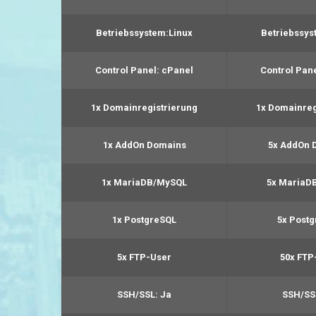
Betriebssystem:
Linux
Betriebssys
Control Panel:
cPanel
Control Pane
1x Domainregistrierung
1x Domainreg
1x AddOn Domains
5x AddOn 
1x MariaDB/MySQL
5x MariaD
1x PostgreSQL
5x Post
5x FTP-User
50x FTP
SSH/SSL:
Ja
SSH/SS