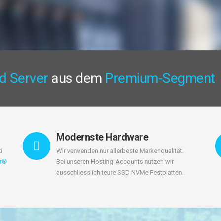
d Server
aus dem
Premium-Segment
Modernste Hardware
i
Wir verwenden nur allerbeste Markenqualität.
er®
Bei unseren Hosting-Accounts nutzen wir
ausschliesslich teure SSD NVMe Festplatten.