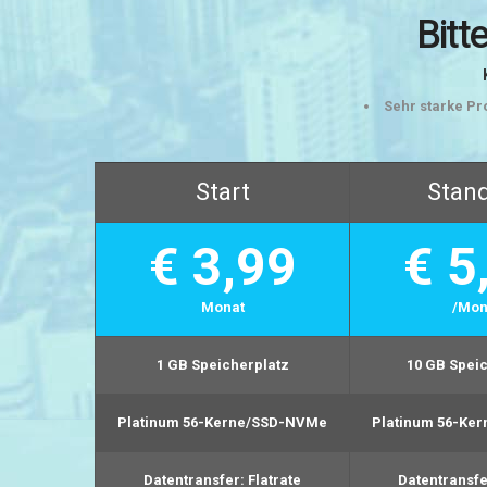
Bitt
Sehr starke Pr
Start
Stan
€ 3,99
€ 5
Monat
/Mon
1 GB
Speicherplatz
10 GB
Speic
Platinum 56-Kerne/SSD-NVMe
Platinum 56-Ke
Datentransfer:
Flatrate
Datentransfe