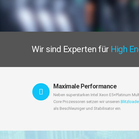
Wir sind Experten für
High En
Maximale Performance
Neben superstarken Intel Xeon E5+Platinum Mult
Core Prozessoren setzen wir unseren
Blitzload
als Beschleuniger und Stabilisator ein.