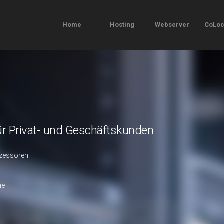
Home
Hosting
Webserver
CoLoc
ür Privat- und Geschäftskunden
ozessoren
me